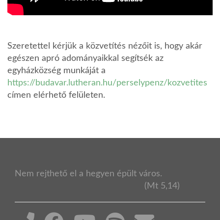
Szeretettel kérjük a közvetítés nézőit is, hogy akár
egészen apró adományaikkal segítsék az
egyházközség munkáját a
https://budavar.lutheran.hu/perselypenz/kozvetites
címen elérhető felületen.
Nem rejthető el a hegyen épült város.
(Mt 5,14)