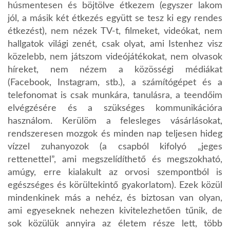
húsmentesen és böjtölve étkezem (egyszer lakom
jól, a másik két étkezés együtt se tesz ki egy rendes
étkezést), nem nézek TV-t, filmeket, videókat, nem
hallgatok világi zenét, csak olyat, ami Istenhez visz
közelebb, nem játszom videójátékokat, nem olvasok
híreket, nem nézem a közösségi médiákat
(Facebook, Instagram, stb.), a számítógépet és a
telefonomat is csak munkára, tanulásra, a teendőim
elvégzésére és a szükséges kommunikációra
használom. Kerülöm a felesleges vásárlásokat,
rendszeresen mozgok és minden nap teljesen hideg
vízzel zuhanyozok (a csapból kifolyó „jeges
rettenettel”, ami megszelídíthető és megszokható,
amúgy, erre kialakult az orvosi szempontból is
egészséges és körültekintő gyakorlatom). Ezek közül
mindenkinek más a nehéz, és biztosan van olyan,
ami egyeseknek nehezen kivitelezhetően tűnik, de
sok közülük annyira az életem része lett, több