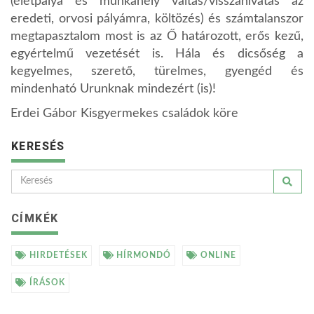
(életpálya és munkahely váltás/visszahivatás az
eredeti, orvosi pályámra, költözés) és számtalanszor
megtapasztalom most is az Ő határozott, erős kezű,
egyértelmű vezetését is. Hála és dicsőség a
kegyelmes, szerető, türelmes, gyengéd és
mindenható Urunknak mindezért (is)!
Erdei Gábor Kisgyermekes családok köre
KERESÉS
CÍMKÉK
HIRDETÉSEK
HÍRMONDÓ
ONLINE
ÍRÁSOK