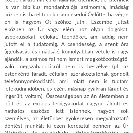
is van biblikus mondanivalója számomra, imádság
közben is, ha el tudok csendesedni Őelőtte, ha végre
én is hagyom Őt szóhoz jutni. Eszembe juttat
eközben az Úr vagy elém hoz olyan dolgokat,
aspektusokat, célokat, teendőket, ami addig nem
jutott el a tudatomig. A csendesség, a szent óra
(igeolvasás és imádság) komolyabban vétele is nagy
ajándék, a számos fel nem ismert megkötözöttségtől
való megszabadulásról nem is beszélve (pl. az
esténkénti fáradt, céltalan, szórakoztatónak gondolt
telefonnyomkodástól. ami miatt nem is tudtam
lefeküdni időben, és ezért másnap gyakran fáradt és
ingerült, voltam). Összességében az én életemben a
böjt és az exodus lelkigyakorlat nagyon áldott és
hathatós eszköze lett Istennek, nagyon sok
személyes, az életünket gyökeresen megváltoztató
döntést munkált ki ezen keresztül bennem az Úr