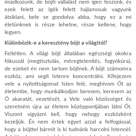
imádkozunk, de böjti vállalást nem igen teszünk, és
ezek felett az Igék felett hajlamosak vagyunk
átsiklani, bele se gondolva abba, hogy ez a mi
életünknek is része lehetne, része kellene, hogy
legyen.
Különbözik-e a keresztény böjt a világitól?
Feltétlen. A világi böjt általában egészségi okokra
fókuszál (megtisztulás, méregtelenítés, fogyókúra),
de ezeket én nem tartom böjtnek. A böjt számomra
eszköz, ami segít Istenre koncentrálni. Kifejezem
vele a nyitottságomat Isten felé, meghívom Őt az
életembe, hogy munkálkodjon bennem, keresem az
Ő akaratát, vezetését, a Vele való közösséget és
szeretném újra az életem középpontjában látni Őt.
Viszont vigyázni kell, hogy nehogy eszközként
kezeljük. Én nem értek egyet azzal a felfogással,
hogy a böjttel bármit is ki tudnánk harcolni Istennél.