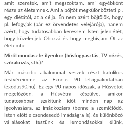
amit szeretek, amit megszoktam, ami egyébként
része az életemnek. Ami a böjtöt megkülönbözteti pl.
egy diétától, az a célja. Én nem azért böjtölök, hogy
pl. lefogyjak (bár ez örvendetes velejárója), hanem
azért, hogy tudatosabban keressem Isten jelenlétét,
hogy közeledjek Őhozzá és hogy meghívjam Őt az
életembe.
Miről mondasz le ilyenkor (húsfogyasztás, TV nézés,
szórakozás, stb.)?
Már második alkalommal veszek részt katolikus
testvéreimmel az Exodus 90 lelkigyakorlatban
(exodus90.hu). Ez egy 90 napos időszak, a Húsvétot
megelőzően, a Húsvétra készülve, amikor
tudatosabban szakítunk időt minden nap az
Igeolvasásra, az imádkozásra (benne a szemlélődő,
Isten előtt elcsendesedő imádságra is), és különböző
vállalásokat teszünk és lemondásokkal élünk,