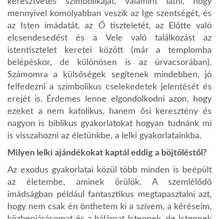
keresztvetés szimbolikáját, valamint látni, hogy
mennyivel komolyabban veszik az Ige szentségét, és
az Isten imádatát, az Ő tiszteletét, az Előtte való
elcsendesedést és a Vele való találkozást az
istentisztelet keretei között (már a templomba
belépéskor, de különösen is az úrvacsorában).
Számomra a külsőségek segítenek mindebben, jó
felfedezni a szimbolikus cselekedetek jelentését és
erejét is. Érdemes lenne elgondolkodni azon, hogy
ezeket a nem katolikus, hanem ősi keresztény és
nagyon is biblikus gyakorlatokat hogyan tudnánk mi
is visszahozni az életünkbe, a lelki gyakorlatainkba.
Milyen lelki ajándékokat kaptál eddig a böjtöléstől?
Az exodus gyakorlatai közül több minden is beépült
az életembe, aminek örülök. A szemlélődő
imádságban például fantasztikus megtapasztalni azt,
hogy nem csak én önthetem ki a szívem, a kéréseim,
közbenjárásomat és a hálámat Istennek, de Istennek