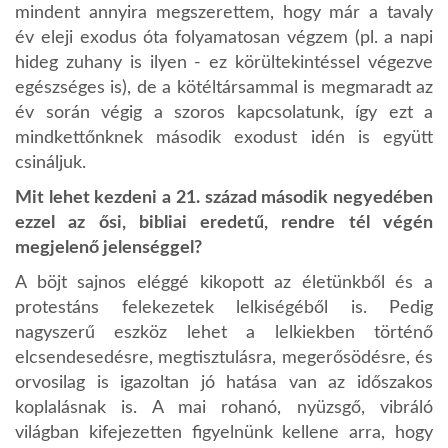
mindent annyira megszerettem, hogy már a tavaly
év eleji exodus óta folyamatosan végzem (pl. a napi
hideg zuhany is ilyen - ez körültekintéssel végezve
egészséges is), de a kötéltársammal is megmaradt az
év során végig a szoros kapcsolatunk, így ezt a
mindkettőnknek második exodust idén is együtt
csináljuk.
Mit lehet kezdeni a 21. század második negyedében
ezzel az ősi, bibliai eredetű, rendre tél végén
megjelenő jelenséggel?
A böjt sajnos eléggé kikopott az életünkből és a
protestáns felekezetek lelkiségéből is. Pedig
nagyszerű eszköz lehet a lelkiekben történő
elcsendesedésre, megtisztulásra, megerősödésre, és
orvosilag is igazoltan jó hatása van az időszakos
koplalásnak is. A mai rohanó, nyüzsgő, vibráló
világban kifejezetten figyelnünk kellene arra, hogy