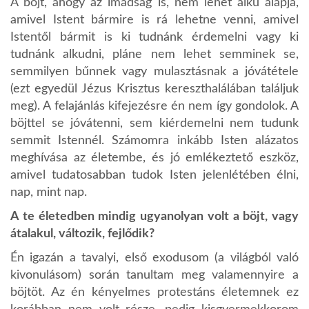
A böjt, ahogy az imádság is, nem lehet alku alapja,
amivel Istent bármire is rá lehetne venni, amivel
Istentől bármit is ki tudnánk érdemelni vagy ki
tudnánk alkudni, pláne nem lehet semminek se,
semmilyen bűnnek vagy mulasztásnak a jóvátétele
(ezt egyedül Jézus Krisztus kereszthalálában találjuk
meg). A felajánlás kifejezésre én nem így gondolok. A
böjttel se jóvátenni, sem kiérdemelni nem tudunk
semmit Istennél. Számomra inkább Isten alázatos
meghívása az életembe, és jó emlékeztető eszköz,
amivel tudatosabban tudok Isten jelenlétében élni,
nap, mint nap.
A te életedben mindig ugyanolyan volt a böjt, vagy
átalakul, változik, fejlődik?
Én igazán a tavalyi, első exodusom (a világból való
kivonulásom) során tanultam meg valamennyire a
böjtöt. Az én kényelmes protestáns életemnek ez