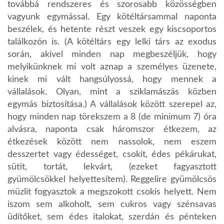
továbbá rendszeres és szorosabb közösségben
vagyunk egymással. Egy kötéltársammal naponta
beszélek, és hetente részt veszek egy kiscsoportos
találkozón is. (A kötéltárs egy lelki társ az exodus
során, akivel minden nap megbeszéljük, hogy
melyikünknek mi volt aznap a személyes üzenete,
kinek mi vált hangsúlyossá, hogy mennek a
vállalások. Olyan, mint a sziklamászás közben
egymás biztosítása.) A vállalások között szerepel az,
hogy minden nap törekszem a 8 (de minimum 7) óra
alvásra, naponta csak háromszor étkezem, az
étkezések között nem nassolok, nem eszem
desszertet vagy édességet, csokit, édes pékárukat,
sütit, tortát, lekvárt, (ezeket fagyasztott
gyümölcsökkel helyettesítem). Reggelire gyümölcsös
müzlit fogyasztok a megszokott csokis helyett. Nem
iszom sem alkoholt, sem cukros vagy szénsavas
üdítőket, sem édes italokat, szerdán és pénteken