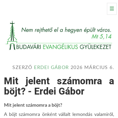
Mit
Nav
jelent
számomra
a
böjt?
-
Kezdőlap
SZERZŐ
ERDEI GÁBOR
2026 MÁRCIUS 6.
Mit jelent számomra a
böjt? - Erdei Gábor
Mit jelent számomra a böjt?
A böjt számomra önként vállalt lemondás valamiről,