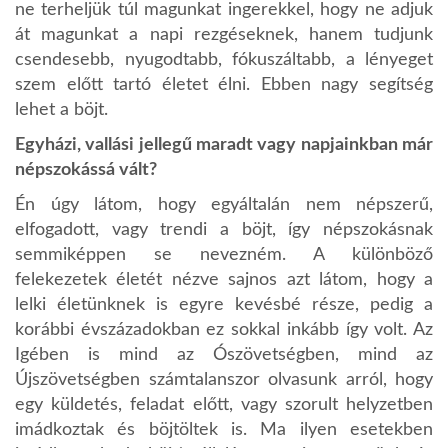
ne terheljük túl magunkat ingerekkel, hogy ne adjuk
át magunkat a napi rezgéseknek, hanem tudjunk
csendesebb, nyugodtabb, fókuszáltabb, a lényeget
szem előtt tartó életet élni. Ebben nagy segítség
lehet a böjt.
Egyházi, vallási jellegű maradt vagy napjainkban már
népszokássá vált?
Én úgy látom, hogy egyáltalán nem népszerű,
elfogadott, vagy trendi a böjt, így népszokásnak
semmiképpen se nevezném. A különböző
felekezetek életét nézve sajnos azt látom, hogy a
lelki életünknek is egyre kevésbé része, pedig a
korábbi évszázadokban ez sokkal inkább így volt. Az
Igében is mind az Ószövetségben, mind az
Újszövetségben számtalanszor olvasunk arról, hogy
egy küldetés, feladat előtt, vagy szorult helyzetben
imádkoztak és böjtöltek is. Ma ilyen esetekben