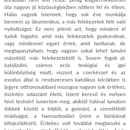
korábban nem volt része, pedig kisgyermekkorom
óta nagyon jó közösség(ek)ben nőttem fel és éltem.
Hálás vagyok Istennek, hogy sok éve munkálja
bennem az ökumenikus, a más felekezetek felé való
nyitottságot. Ez nem jelenti azt, hogy mindent el
tudok fogadni, amit más felekezetek gyakorolnak,
vagy mindennel egyet értek, amit tanítanak, de
megtapasztaltam, hogy nagyon sokat lehet tanulni
másoktól, más felekezetektől is. Sosem fogok pl.
katolizálni, számos erős teológiai és igei
különbözőség miatt, viszont a cserkészet és az
exodus által is rendszeresen katolikus körökben is
(egyre otthonosabban) mozogva nagyon sok értékes,
őszintén odaszánt életű, Istent kereső és mélyen
hívő testvért ismertem meg, akiktől hálával tanulom
többek között a böjtöt, a gyónást, a szemlélődő
imádságot, a hamvazkodást (mint a bűnbánat
kifejeződését). Érdekes volt továbbá megtanulni a