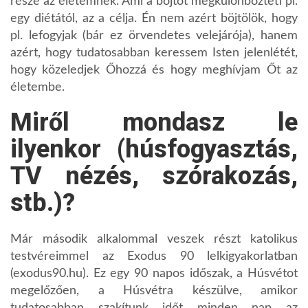
része az életemnek. Ami a böjtöt megkülönbözteti pl.
egy diétától, az a célja. Én nem azért böjtölök, hogy
pl. lefogyjak (bár ez örvendetes velejárója), hanem
azért, hogy tudatosabban keressem Isten jelenlétét,
hogy közeledjek Őhozzá és hogy meghívjam Őt az
életembe.
Miről mondasz le
ilyenkor (húsfogyasztás,
TV nézés, szórakozás,
stb.)?
Már második alkalommal veszek részt katolikus
testvéreimmel az Exodus 90 lelkigyakorlatban
(exodus90.hu). Ez egy 90 napos időszak, a Húsvétot
megelőzően, a Húsvétra készülve, amikor
tudatosabban szakítunk időt minden nap az