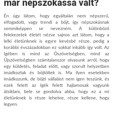
már népszokássá vált?
Én úgy látom, hogy egyáltalán nem népszerű,
elfogadott, vagy trendi a böjt, így népszokásnak
semmiképpen se nevezném. A különböző
felekezetek életét nézve sajnos azt látom, hogy a
lelki életünknek is egyre kevésbé része, pedig a
korábbi évszázadokban ez sokkal inkább így volt. Az
Igében is mind az Ószövetségben, mind az
Újszövetségben számtalanszor olvasunk arról, hogy
egy küldetés, feladat előtt, vagy szorult helyzetben
imádkoztak és böjtöltek is. Ma ilyen esetekben
imádkozunk, de böjti vállalást nem igen teszünk, és
ezek felett az Igék felett hajlamosak vagyunk
átsiklani, bele se gondolva abba, hogy ez a mi
életünknek is része lehetne, része kellene, hogy
legyen.