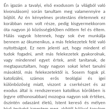
Én igazán a tavalyi, első exodusom (a világból való
kivonulásom) során tanultam meg valamennyire a
böjtöt. Az én kényelmes protestáns életemnek ez
korábban nem volt része, pedig kisgyermekkorom
óta nagyon jó közösség(ek)ben nőttem fel és éltem.
Hálás vagyok Istennek, hogy sok éve munkálja
bennem az ökumenikus, a más felekezetek felé való
nyitottságot. Ez nem jelenti azt, hogy mindent el
tudok fogadni, amit más felekezetek gyakorolnak,
vagy mindennel egyet értek, amit tanítanak, de
megtapasztaltam, hogy nagyon sokat lehet tanulni
másoktól, más felekezetektől is. Sosem fogok pl.
katolizálni, számos erős teológiai és igei
különbözőség miatt, viszont a cserkészet és az
exodus által is rendszeresen katolikus körökben is
(egyre otthonosabban) mozogva nagyon sok értékes,
őszintén odaszánt életű, Istent kereső és mélyen
hívő testvért ismertem meg, akiktől hálával tanulom