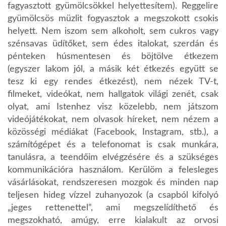
fagyasztott gyümölcsökkel helyettesítem). Reggelire
gyümölcsös müzlit fogyasztok a megszokott csokis
helyett. Nem iszom sem alkoholt, sem cukros vagy
szénsavas üdítőket, sem édes italokat, szerdán és
pénteken húsmentesen és böjtölve étkezem
(egyszer lakom jól, a másik két étkezés együtt se
tesz ki egy rendes étkezést), nem nézek TV-t,
filmeket, videókat, nem hallgatok világi zenét, csak
olyat, ami Istenhez visz közelebb, nem játszom
videójátékokat, nem olvasok híreket, nem nézem a
közösségi médiákat (Facebook, Instagram, stb.), a
számítógépet és a telefonomat is csak munkára,
tanulásra, a teendőim elvégzésére és a szükséges
kommunikációra használom. Kerülöm a felesleges
vásárlásokat, rendszeresen mozgok és minden nap
teljesen hideg vízzel zuhanyozok (a csapból kifolyó
„jeges rettenettel”, ami megszelídíthető és
megszokható, amúgy, erre kialakult az orvosi