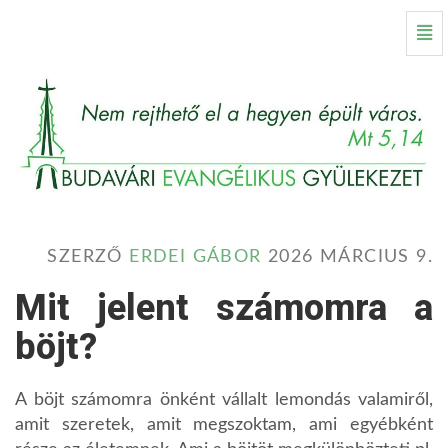
Böjti
Nav
körkérdés
-
Kezdőlap
SZERZŐ
ERDEI GÁBOR
2026 MÁRCIUS 9.
Mit jelent számomra a
böjt?
A böjt számomra önként vállalt lemondás valamiről,
amit szeretek, amit megszoktam, ami egyébként