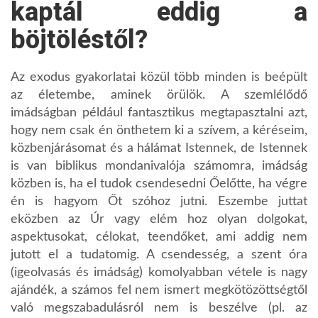
kaptál eddig a
böjtöléstől?
Az exodus gyakorlatai közül több minden is beépült
az életembe, aminek örülök. A szemlélődő
imádságban például fantasztikus megtapasztalni azt,
hogy nem csak én önthetem ki a szívem, a kéréseim,
közbenjárásomat és a hálámat Istennek, de Istennek
is van biblikus mondanivalója számomra, imádság
közben is, ha el tudok csendesedni Őelőtte, ha végre
én is hagyom Őt szóhoz jutni. Eszembe juttat
eközben az Úr vagy elém hoz olyan dolgokat,
aspektusokat, célokat, teendőket, ami addig nem
jutott el a tudatomig. A csendesség, a szent óra
(igeolvasás és imádság) komolyabban vétele is nagy
ajándék, a számos fel nem ismert megkötözöttségtől
való megszabadulásról nem is beszélve (pl. az