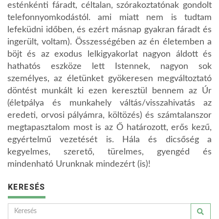
esténkénti fáradt, céltalan, szórakoztatónak gondolt
telefonnyomkodástól. ami miatt nem is tudtam
lefeküdni időben, és ezért másnap gyakran fáradt és
ingerült, voltam). Összességében az én életemben a
böjt és az exodus lelkigyakorlat nagyon áldott és
hathatós eszköze lett Istennek, nagyon sok
személyes, az életünket gyökeresen megváltoztató
döntést munkált ki ezen keresztül bennem az Úr
(életpálya és munkahely váltás/visszahivatás az
eredeti, orvosi pályámra, költözés) és számtalanszor
megtapasztalom most is az Ő határozott, erős kezű,
egyértelmű vezetését is. Hála és dicsőség a
kegyelmes, szerető, türelmes, gyengéd és
mindenható Urunknak mindezért (is)!
KERESÉS