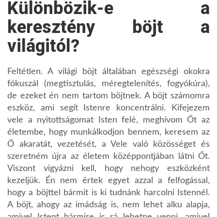
Különbözik-e a
keresztény böjt a
világitól?
Feltétlen. A világi böjt általában egészségi okokra
fókuszál (megtisztulás, méregtelenítés, fogyókúra),
de ezeket én nem tartom böjtnek. A böjt számomra
eszköz, ami segít Istenre koncentrálni. Kifejezem
vele a nyitottságomat Isten felé, meghívom Őt az
életembe, hogy munkálkodjon bennem, keresem az
Ő akaratát, vezetését, a Vele való közösséget és
szeretném újra az életem középpontjában látni Őt.
Viszont vigyázni kell, hogy nehogy eszközként
kezeljük. Én nem értek egyet azzal a felfogással,
hogy a böjttel bármit is ki tudnánk harcolni Istennél.
A böjt, ahogy az imádság is, nem lehet alku alapja,
amivel Istent bármire is rá lehetne venni, amivel