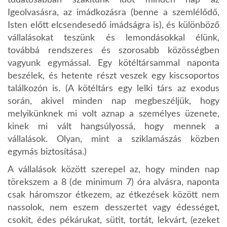
Igeolvasásra, az imádkozásra (benne a szemlélődő,
Isten előtt elcsendesedő imádságra is), és különböző
vállalásokat teszünk és lemondásokkal élünk,
továbbá rendszeres és szorosabb közösségben
vagyunk egymással. Egy kötéltársammal naponta
beszélek, és hetente részt veszek egy kiscsoportos
találkozón is. (A kötéltárs egy lelki társ az exodus
során, akivel minden nap megbeszéljük, hogy
melyikünknek mi volt aznap a személyes üzenete,
kinek mi vált hangsúlyossá, hogy mennek a
vállalások. Olyan, mint a sziklamászás közben
egymás biztosítása.)
A vállalások között szerepel az, hogy minden nap
törekszem a 8 (de minimum 7) óra alvásra, naponta
csak háromszor étkezem, az étkezések között nem
nassolok, nem eszem desszertet vagy édességet,
csokit, édes pékárukat, sütit, tortát, lekvárt, (ezeket