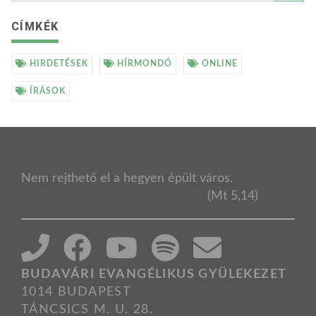
CÍMKÉK
HIRDETÉSEK
HÍRMONDÓ
ONLINE
ÍRÁSOK
Nem rejthető el a hegyen épült város.
(Mt 5,14)
BUDAVÁRI EVANGÉLIKUS GYÜLEKEZET
1014 BUDAPEST
TÁNCSICS M. U. 28.