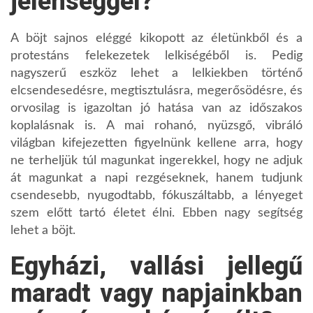
jelenséggel?
A böjt sajnos eléggé kikopott az életünkből és a
protestáns felekezetek lelkiségéből is. Pedig
nagyszerű eszköz lehet a lelkiekben történő
elcsendesedésre, megtisztulásra, megerősödésre, és
orvosilag is igazoltan jó hatása van az időszakos
koplalásnak is. A mai rohanó, nyüzsgő, vibráló
világban kifejezetten figyelnünk kellene arra, hogy
ne terheljük túl magunkat ingerekkel, hogy ne adjuk
át magunkat a napi rezgéseknek, hanem tudjunk
csendesebb, nyugodtabb, fókuszáltabb, a lényeget
szem előtt tartó életet élni. Ebben nagy segítség
lehet a böjt.
Egyházi, vallási jellegű
maradt vagy napjainkban