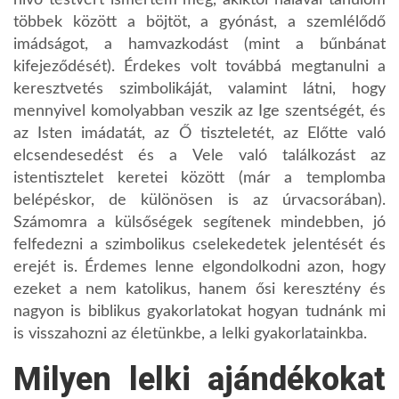
többek között a böjtöt, a gyónást, a szemlélődő
imádságot, a hamvazkodást (mint a bűnbánat
kifejeződését). Érdekes volt továbbá megtanulni a
keresztvetés szimbolikáját, valamint látni, hogy
mennyivel komolyabban veszik az Ige szentségét, és
az Isten imádatát, az Ő tiszteletét, az Előtte való
elcsendesedést és a Vele való találkozást az
istentisztelet keretei között (már a templomba
belépéskor, de különösen is az úrvacsorában).
Számomra a külsőségek segítenek mindebben, jó
felfedezni a szimbolikus cselekedetek jelentését és
erejét is. Érdemes lenne elgondolkodni azon, hogy
ezeket a nem katolikus, hanem ősi keresztény és
nagyon is biblikus gyakorlatokat hogyan tudnánk mi
is visszahozni az életünkbe, a lelki gyakorlatainkba.
Milyen lelki ajándékokat