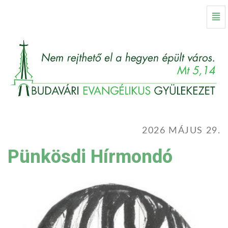
Pünkösdi
Nav
Hírmondó
-
Kezdőlap
2026 MÁJUS 29.
Pünkösdi Hírmondó