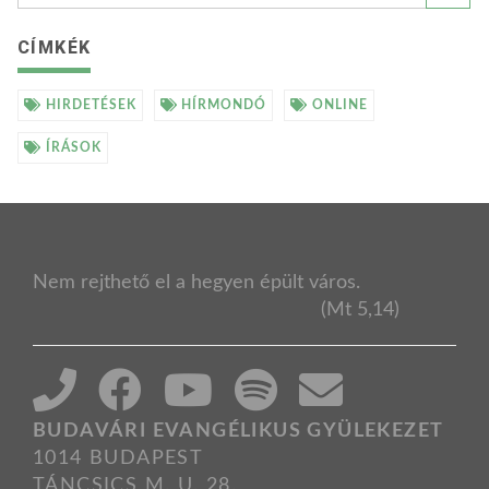
CÍMKÉK
HIRDETÉSEK
HÍRMONDÓ
ONLINE
ÍRÁSOK
Nem rejthető el a hegyen épült város.
(Mt 5,14)
BUDAVÁRI EVANGÉLIKUS GYÜLEKEZET
1014 BUDAPEST
TÁNCSICS M. U. 28.