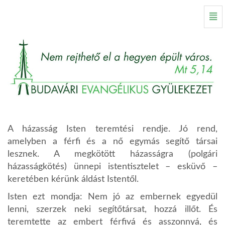
Esküvő
Nav
-
Kezdőlap
A házasság Isten teremtési rendje. Jó rend,
amelyben a férfi és a nő egymás segítő társai
lesznek. A megkötött házasságra (polgári
házasságkötés) ünnepi istentisztelet – esküvő –
keretében kérünk áldást Istentől.
Isten ezt mondja: Nem jó az embernek egyedül
lenni, szerzek neki segítőtársat, hozzá illőt. És
teremtette az embert férfivá és asszonnyá, és