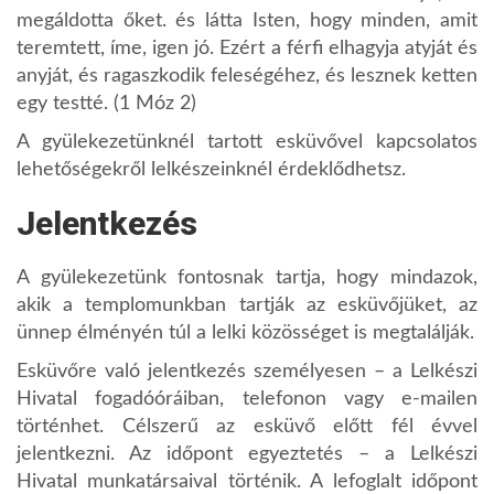
megáldotta őket. és látta Isten, hogy minden, amit
teremtett, íme, igen jó. Ezért a férfi elhagyja atyját és
anyját, és ragaszkodik feleségéhez, és lesznek ketten
egy testté. (1 Móz 2)
A gyülekezetünknél tartott esküvővel kapcsolatos
lehetőségekről lelkészeinknél érdeklődhetsz.
Jelentkezés
A gyülekezetünk fontosnak tartja, hogy mindazok,
akik a templomunkban tartják az esküvőjüket, az
ünnep élményén túl a lelki közösséget is megtalálják.
Esküvőre való jelentkezés személyesen – a Lelkészi
Hivatal fogadóóráiban, telefonon vagy e-mailen
történhet. Célszerű az esküvő előtt fél évvel
jelentkezni. Az időpont egyeztetés – a Lelkészi
Hivatal munkatársaival történik. A lefoglalt időpont