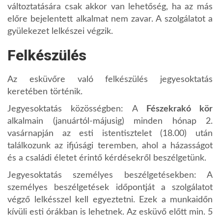
változtatására csak akkor van lehetőség, ha az más
előre bejelentett alkalmat nem zavar. A szolgálatot a
gyülekezet lelkészei végzik.
Felkészülés
Az esküvőre való felkészülés jegyesoktatás
keretében történik.
Jegyesoktatás közösségben: A
Fészekrakó kör
alkalmain (januártól-májusig) minden hónap 2.
vasárnapján az esti istentisztelet (18.00) után
találkozunk az ifjúsági teremben, ahol a házasságot
és a családi életet érintő kérdésekről beszélgetünk.
Jegyesoktatás személyes beszélgetésekben: A
személyes beszélgetések időpontját a szolgálatot
végző lelkésszel kell egyeztetni. Ezek a munkaidőn
kívüli esti órákban is lehetnek. Az esküvő előtt min. 5