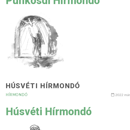
Pünkösdi Hírmondó
HÚSVÉTI HÍRMONDÓ
HÍRMONDÓ
2022 márc
Húsvéti Hírmondó