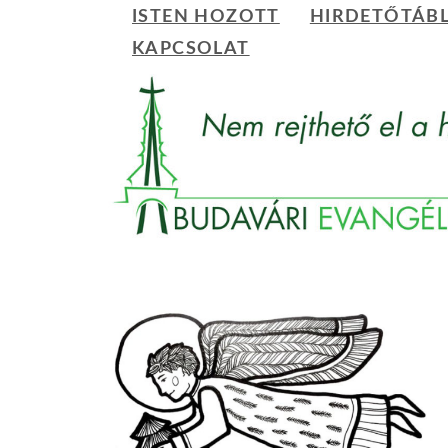
ISTEN HOZOTT
HIRDETŐTÁB
Hírmondó
-
KAPCSOLAT
Kezdőlap